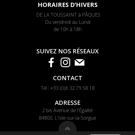
HORAIRES D’HIVERS
DE LA TOUSSAINT à PÂQUES
Du vendredi au Lundi
de 10h à 18h
SUIVEZ NOS RÉSEAUX
CONTACT
Tél : +33 (0)6 32 79 58 18
ADRE
SSE
2 bis Avenue de l'Égalité
84800, L'Isle-sur-la-Sorgue
English