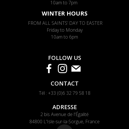
10am to 7pm
WINTER HOURS
FROM ALL SAINTS’ DAY TO EASTER
Friday to Monday
10am to 6pm
FOLLOW US
CONTACT
Tél : +33 (0)6 32 79 58 18
ADRE
SSE
2 bis Avenue de l'Égalité
84800 L'Isle-sur-la-Sorgue, France